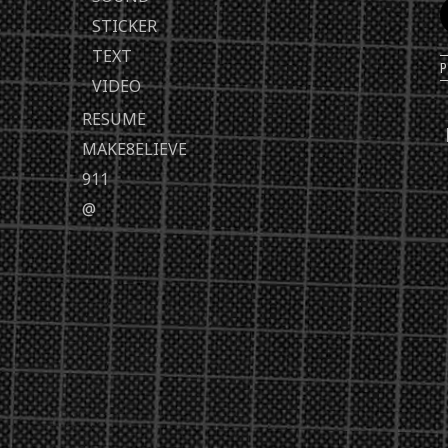
STICKER
TEXT
VIDEO
RESUME
MAKE8ELIEVE
911
@