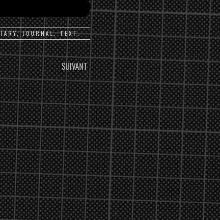
DIARY
,
JOURNAL
,
TEXT
.
SUIVANT