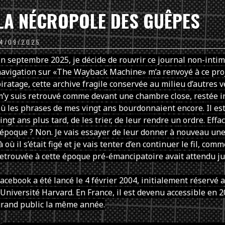
LA NÉCROPOLE DES GUÊPES
14/09/2025
n septembre 2025, je décide de rouvrir ce journal non-intim
avigation sur «The Wayback Machine» m’a renvoyé à ce proj
iratage, cette archive fragile conservée au milieu d’autres 
’y suis retrouvé comme devant une chambre close, restée i
ù les phrases de mes vingt ans bourdonnaient encore. Il est
ingt ans plus tard, de les trier, de leur rendre un ordre. Eff
’époque ? Non. Je vais essayer de leur donner à nouveau une 
à où il s’était figé et je vais tenter d’en continuer le fil, co
etrouvée à cette époque pré-émancipatoire avait attendu jus
acebook a été lancé le 4 février 2004, initialement réservé 
’Université Harvard. En France, il est devenu accessible en 2
grand public la même année.