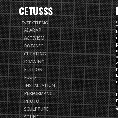
CETUSSS
Passer
EVERYTHING
directement
AI AR VR
E
au
n
ACTIVISM
contenu
p
BOTANIC
m
CURATING
o
DRAWING
v
l
EDITION
l
FOOD
r
INSTALLATION
PERFORMANCE
F
l
PHOTO
SCULPTURE
SOUND