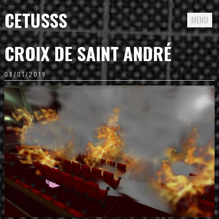
CETUSSS
MENU
Passer
CROIX DE SAINT ANDRÉ
directement
au
08/01/2019
contenu