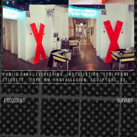
PUBLIÉ DANS:
EVERYTHING
,
INSTALLATION
,
SCULPTURE
.
ÉTIQUETÉ :
2019
,
BM
,
INSTALLATION
,
SCULPTURE
,
XX
.
PARCOURIR
PRÉCÉDENT
SUIVANT
LES
ARTICLES