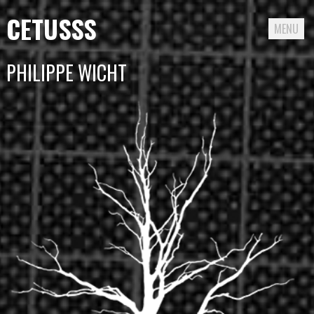
CETUSSS
MENU
Passer
PHILIPPE WICHT
directement
au
contenu