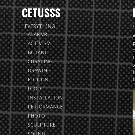
CETUSSS
Passer
EVERYTHING
directement
AI AR VR
au
p
ACTIVISM
contenu
c
BOTANIC
t
CURATING
s
DRAWING
i
l
EDITION
FOOD
INSTALLATION
PERFORMANCE
PHOTO
SCULPTURE
SOUND