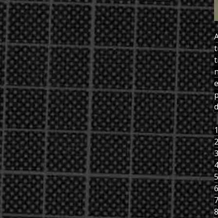
t
t
n
e
p
d
1
2
3
4
5
6
7
8