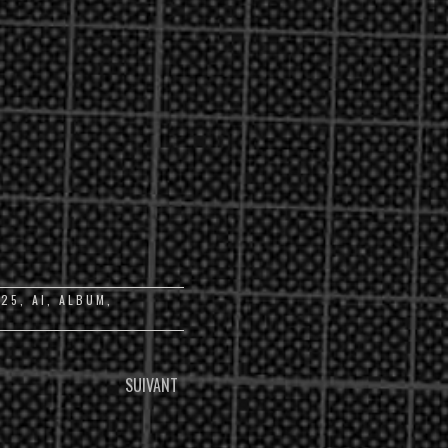
025
,
AI
,
ALBUM
,
SUIVANT