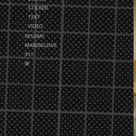
STICKER
TEXT
VIDEO
RESUME
MAKE8ELIEVE
911
@