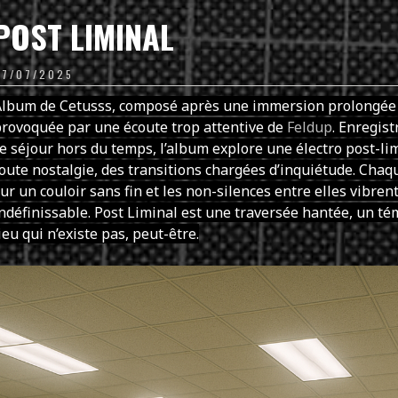
POST LIMINAL
27/07/2025
Album de Cetusss, composé après une immersion prolongée
rovoquée par une écoute trop attentive de
Feldup
. Enregis
e séjour hors du temps, l’album explore une électro post-li
oute nostalgie, des transitions chargées d’inquiétude. Chaq
ur un couloir sans fin et les non-silences entre elles vibre
ndéfinissable. Post Liminal est une traversée hantée, un t
ieu qui n’existe pas, peut-être.