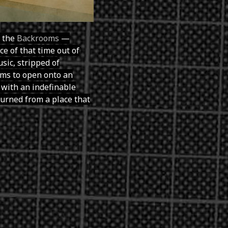
n the
Backrooms
—
ce of that time out of
sic, stripped of
ems to open onto an
 with an indefinable
turned from a place that