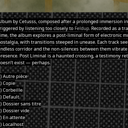
Album by Cetusss, composed after a prolonged immersion i
riggered by listening too closely to
Feldup
. Recorded as a tra
ime, the album explores a post-liminal form of electronic mu
ostalgia, with transitions steeped in unease. Each track se
ndless corridor and the non-silences between them vibrate
resence. Post Liminal is a haunted crossing, a testimony re
oesn’t exist — perhaps.
) Autre pièce
) Copie
) Corbeille
) Default
) Dossier sans titre
) Dossier vide
) En attente
) Localhost