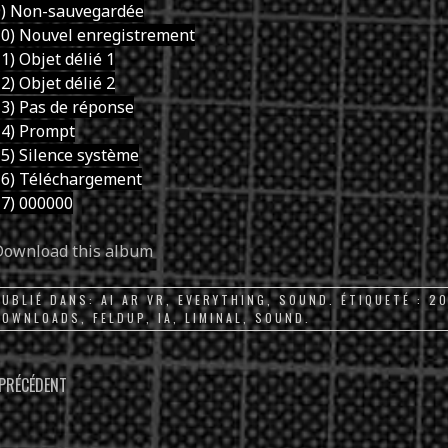
9) Non-sauvegardée
10) Nouvel enregistrement
1) Objet délié 1
2) Objet délié 2
3) Pas de réponse
14) Prompt
5) Silence système
16) Téléchargement
17) 000000
Download this album
PUBLIÉ DANS:
AI AR VR
,
EVERYTHING
,
SOUND
. ÉTIQUETÉ :
2
DOWNLOADS
,
FELDUP
,
IA
,
LIMINAL
,
SOUND
.
PARCOURIR
PRÉCÉDENT
LES