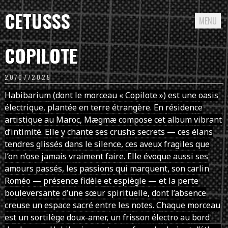
CETUSSS
MENU
Passer
COPILOTE
directement
au
20/07/2025
contenu
Habibarium (dont le morceau « Copilote ») est une oasis
électrique, plantée en terre étrangère. En résidence
artistique au Maroc, Mægmæ compose cet album vibrant
d’intimité. Elle y chante ses crushs secrets — ces élans
tendres glissés dans le silence, ces aveux fragiles que
l’on n’ose jamais vraiment faire. Elle évoque aussi ses
amours passés, les passions qui marquent, son carlin
Roméo — présence fidèle et espiègle — et la perte
bouleversante d’une sœur spirituelle, dont l’absence
creuse un espace sacré entre les notes. Chaque morceau
est un sortilège doux-amer, un frisson électro au bord