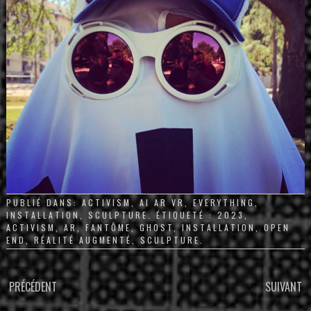
PUBLIÉ DANS:
ACTIVISM
,
AI AR VR
,
EVERYTHING
,
INSTALLATION
,
SCULPTURE
. ÉTIQUETÉ :
2023
,
ACTIVISM
,
AR
,
FANTÔME
,
GHOST
,
INSTALLATION
,
OPEN
END
,
RÉALITÉ AUGMENTÉ
,
SCULPTURE
.
PARCOURIR
PRÉCÉDENT
SUIVANT