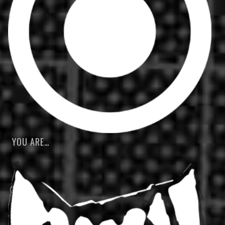
YOU ARE…