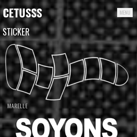
CETUSSS
MENU
Passer
STICKER
directement
au
contenu
MARELLE