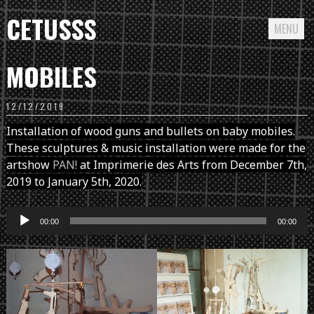
CETUSSS
MENU
Passer
MOBILES
directement
au
12/12/2019
contenu
Installation of wood guns and bullets on baby mobiles.
These sculptures & music installation were made for the
artshow
PAN!
at Imprimerie des Arts from December 7th,
2019 to January 5th, 2020.
Lecteur
00:00
00:00
audio