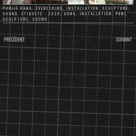
PUBLIÉ DANS:
EVERYTHING
,
INSTALLATION
,
SCULPTURE
,
SOUND
. ÉTIQUETÉ :
2020
,
GUNS
,
INSTALLATION
,
PAN!
,
SCULPTURE
,
SOUND
.
PARCOURIR
PRÉCÉDENT
SUIVANT
LES
ARTICLES