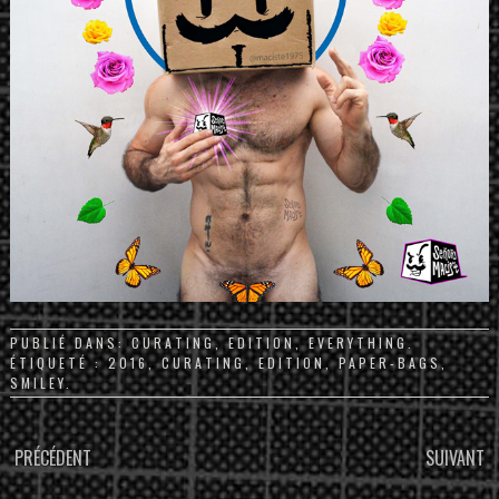
PUBLIÉ DANS:
CURATING
,
EDITION
,
EVERYTHING
.
ÉTIQUETÉ :
2016
,
CURATING
,
EDITION
,
PAPER-BAGS
,
SMILEY
.
PARCOURIR
PRÉCÉDENT
SUIVANT