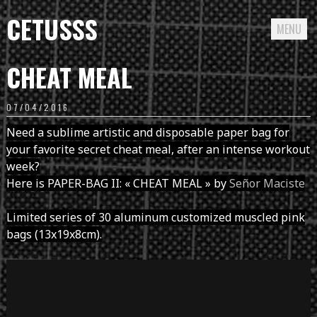
CETUSSS
MENU
Passer
CHEAT MEAL
directement
au
07/04/2016
contenu
Need a sublime artistic and disposable paper bag for
your favorite secret cheat meal, after an intense workout
week?
Here is PAPER-BAG II: « CHEAT MEAL » by
Señor Maciste
Limited series of 30 aluminum customized muscled pink
bags (13x19x8cm).