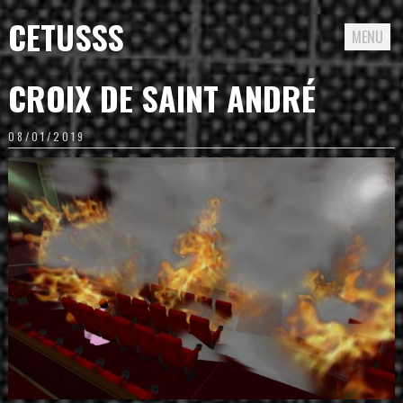
CETUSSS
MENU
Passer
CROIX DE SAINT ANDRÉ
directement
au
08/01/2019
contenu