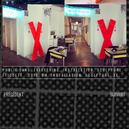
PUBLIÉ DANS:
EVERYTHING
,
INSTALLATION
,
SCULPTURE
.
ÉTIQUETÉ :
2019
,
BM
,
INSTALLATION
,
SCULPTURE
,
XX
.
PARCOURIR
PRÉCÉDENT
SUIVANT
LES
ARTICLES