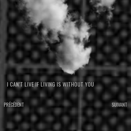
I CAN’T LIVE IF LIVING IS WITHOUT YOU
NAVIGATION
PRÉCÉDENT
SUIVANT
DANS