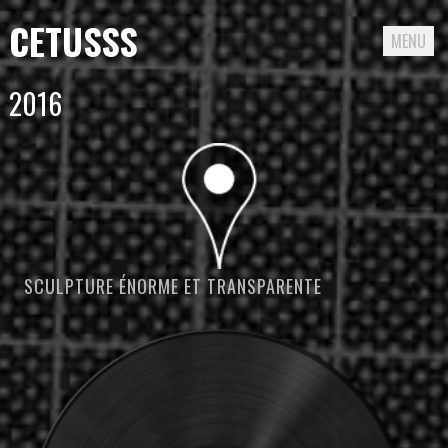
CETUSSS
MENU
Passer
2016
directement
au
contenu
SCULPTURE ÉNORME ET TRANSPARENTE