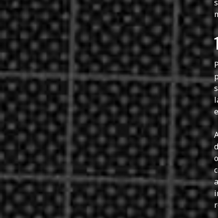
s
m
P
p
s
l
e
A
d
o
c
a
i