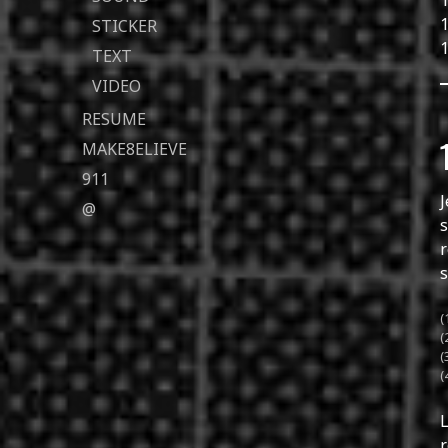
1
1
STICKER
1
TEXT
VIDEO
RESUME
MAKE8ELIEVE
911
J
@
s
r
s
(
(
(
(
r