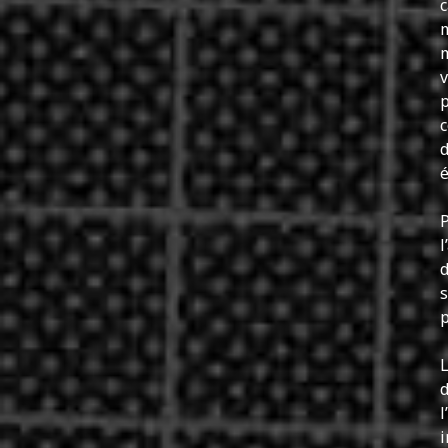
c
m
v
p
c
d
é
P
l
d
s
p
L
d
l
i