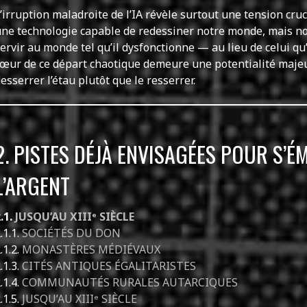
’irruption maladroite de l’IA révèle surtout une tension cruc
ne technologie capable de redessiner notre monde, mais no
ervir au monde tel qu’il dysfonctionne — au lieu de celui qu’
œur de ce départ chaotique demeure une potentialité majeur
esserrer l’étau plutôt que le resserrer.
2. PISTES DÉJÀ ENVISAGÉES POUR S’É
L’ARGENT
.1.
JUSQU’AU XIIIᵉ SIÈCLE
.1.1.
SOCIÉTÉS DU DON
.1.2.
MONASTÈRES MÉDIÉVAUX
.1.3.
CITÉS ANTIQUES ÉGALITARISTES
.1.4.
COMMUNAUTÉS RURALES AUTARCIQUES
.1.5.
JUSQU’AU XIIIᵉ SIÈCLE