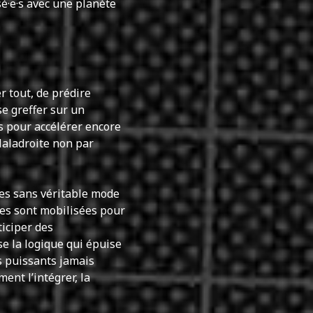
é·e·s avec une planète
 tout, de prédire
se greffer sur un
s pour accélérer encore
Maladroite non par
ées sans véritable mode
lles sont mobilisées pour
ticiper des
e la logique qui épuise
us puissants jamais
nt l’intégrer, la