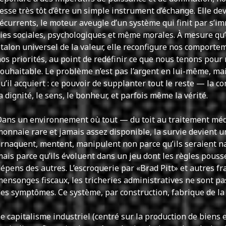
esse très tôt d’être un simple instrument d’échange. Elle dev
écurrents, le moteur aveugle d’un système qui finit par s’i
ies sociales, psychologiques et même morales. À mesure qu
talon universel de la valeur, elle reconfigure nos comportem
os priorités, au point de redéfinir ce que nous tenons pour
ouhaitable. Le problème n’est pas l’argent en lui-même, mai
u’il acquiert : ce pouvoir de supplanter tout le reste — la co
a dignité, le sens, le bonheur, et parfois même la vérité.
ans un environnement où tout — du toit au traitement méd
onnaie rare et jamais assez disponible, la survie devient u
rnaquent, mentent, manipulent non parce qu’ils seraient n
ais parce qu’ils évoluent dans un jeu dont les règles pouss
épens des autres. L’escroquerie par «Brad Pitt» et autres f
ensonges fiscaux, les tricheries administratives ne sont p
es symptômes. Ce système, par construction, fabrique de la 
e capitalisme industriel (centré sur la production de biens e