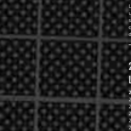
L
u
s
c
d
2
2
2
2
2
2