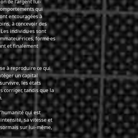
ion de l’argent lui-
 comportements qui
 sont encouragées à
oins, à concevoir des
 Les individu·es sont
ommateur·rices, formé·es
ant et finalement
se à reproduire ce qui
otéger un capital
urvivre, les états
 corriger, tandis que la
.
 l’humanité qui est
intensité, sa vitesse et
ésormais sur lui-même,