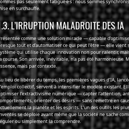
ommes pas seulement fatigué·e·s : nous sommes synchronis
ise en surchauffe.
1.3. L’IRRUPTION MALADROITE DES IA
résentée comme une solution miracle — capable d’optimiser
resque tout et d’automatiser ce qui peut l’être — elle vient 
ystème qui utilise chaque innovation non pour ralentir, mai
a course. Son arrivée, inévitable, n’a pas été harmonieuse. 
ssence, mais par contexte.
u lieu de libérer du temps, les premières vagues d’IA, lanc
’emploi collectif, servent à intensifier le modèle existant. E
ptimiser l’extractivisme numérique — capter l’attention, an
omportements, orienter des désirs — sans remettre en caus
ctuellement la planète et les esprits. L’un des outils les pl
nventés se déploie avant même que la société ne sache comme
réguler ou simplement la comprendre.