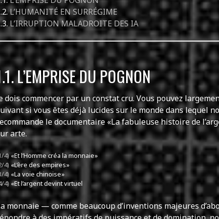
.1.
L’EMPRISE DU POGNON
.2.
L’HUMANITÉ EN SURRÉGIME
.3.
L’IRRUPTION MALADROITE DES IA
1.1. L’EMPRISE DU POGNON
e dois commencer par un constat cru. Vous pouvez largemen
uivant si vous êtes déjà lucides sur le monde dans lequel no
ecommande le documentaire «La fabuleuse histoire de l’arg
ur arte.
1/4)
«Et l’Homme créa la monnaie»
2/4)
«L’ère des empires»
3/4)
«La voie chinoise»
4/4)
«Et l’argent devint virtuel
La monnaie — comme beaucoup d’inventions majeures d’abo
épondre à des impératifs de puissance et de domination, 