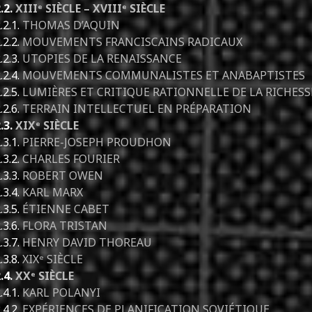
.2.
XIIIᵉ SIÈCLE – XVIIIᵉ SIÈCLE
.2.1.
THOMAS D’AQUIN
.2.2.
MOUVEMENTS FRANCISCAINS RADICAUX
.2.3.
UTOPIES DE LA RENAISSANCE
.2.4.
MOUVEMENTS COMMUNALISTES ET ANABAPTISTES
.2.5.
LUMIÈRES ET CRITIQUE RATIONNELLE DE LA RICHESS
.2.6.
TERRAIN INTELLECTUEL EN PRÉPARATION
.3.
XIXᵉ SIÈCLE
.3.1.
PIERRE-JOSEPH PROUDHON
.3.2.
CHARLES FOURIER
.3.3.
ROBERT OWEN
.3.4.
KARL MARX
.3.5.
ÉTIENNE CABET
.3.6.
FLORA TRISTAN
.3.7.
HENRY DAVID THOREAU
.3.8.
XIXᵉ SIÈCLE
.4.
XXᵉ SIÈCLE
.4.1.
KARL POLANYI
.4.2.
EXPÉRIENCES DE PLANIFICATION SOVIÉTIQUE