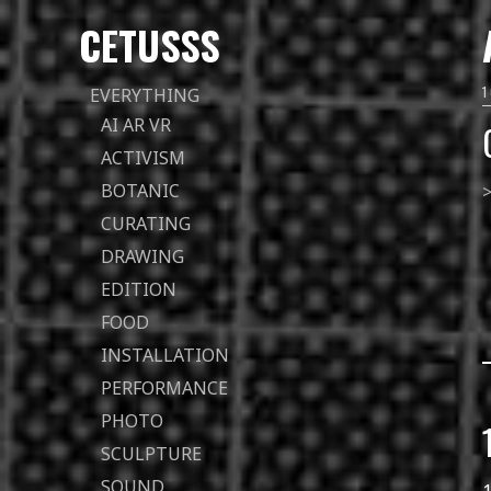
CETUSSS
Passer
EVERYTHING
directement
AI AR VR
au
ACTIVISM
contenu
BOTANIC
>
CURATING
DRAWING
EDITION
FOOD
INSTALLATION
PERFORMANCE
PHOTO
SCULPTURE
SOUND