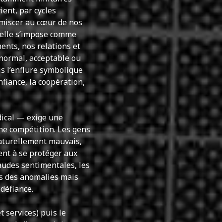
ient, par cycles
mmiscer au cœur de nos
’elle s’impose comme
ents, nos relations et
 normal, acceptable ou
s l’enflure symbolique
nfiance, la coopération,
ical — exige une
ne compétition. Les gens
aturellement mauvais,
ent à se protéger aux
raudes sentimentales, les
as des anomalies mais
défiance.
t services) puis le