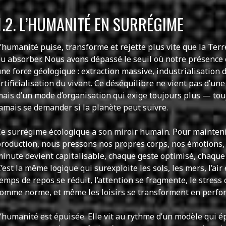
1.2. L’HUMANITÉ EN SURRÉGIME
’humanité puise, transforme et rejette plus vite que la Ter
u absorber. Nous avons dépassé le seuil où notre présence 
ne force géologique : extraction massive, industrialisation
rtificialisation du vivant. Ce déséquilibre ne vient pas d’u
ais d’un mode d’organisation qui exige toujours plus — tou
amais se demander si la planète peut suivre.
e surrégime écologique a son miroir humain. Pour mainteni
roduction, nous pressons nos propres corps, nos émotions,
inute devient capitalisable, chaque geste optimisé, chaque 
’est la même logique qui surexploite les sols, les mers, l’air
emps de repos se réduit, l’attention se fragmente, le stress 
omme norme, et même les loisirs se transforment en perfo
’humanité est épuisée. Elle vit au rythme d’un modèle qui é