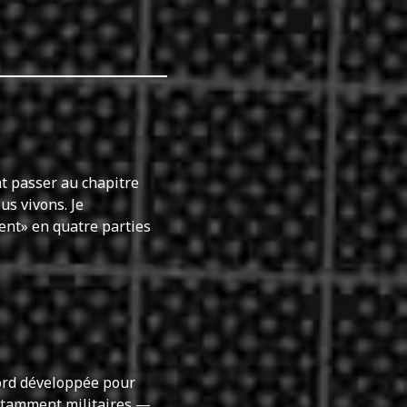
t passer au chapitre
us vivons. Je
ent» en quatre parties
rd développée pour
notamment militaires —