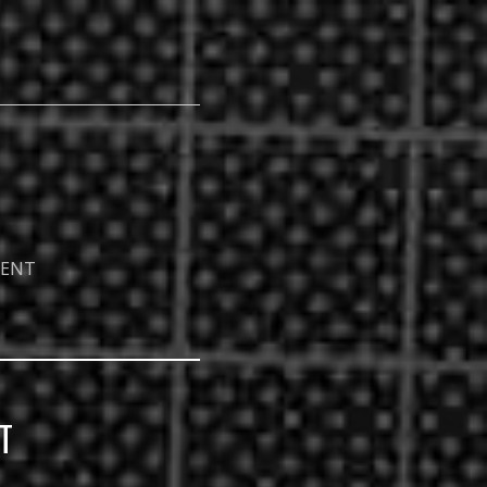
GENT
T