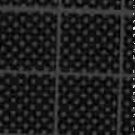
c
r
v
é
n
s
q
l
D
m
a
m
d
m
d
L