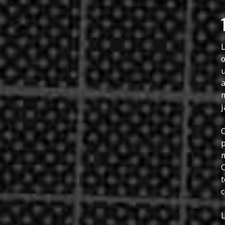
L
o
u
a
m
j
C
p
m
C
t
c
L