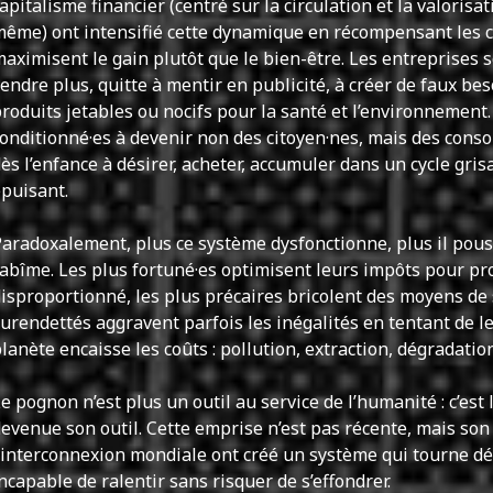
apitalisme financier (centré sur la circulation et la valorisat
même) ont intensifié cette dynamique en récompensant les
aximisent le gain plutôt que le bien-être. Les entreprises
endre plus, quitte à mentir en publicité, à créer de faux bes
roduits jetables ou nocifs pour la santé et l’environnement.
onditionné·es à devenir non des citoyen·nes, mais des cons
ès l’enfance à désirer, acheter, accumuler dans un cycle gris
puisant.
aradoxalement, plus ce système dysfonctionne, plus il pous
’abîme. Les plus fortuné·es optimisent leurs impôts pour pr
isproportionné, les plus précaires bricolent des moyens de s
urendettés aggravent parfois les inégalités en tentant de les
lanète encaisse les coûts : pollution, extraction, dégradation
e pognon n’est plus un outil au service de l’humanité : c’est
evenue son outil. Cette emprise n’est pas récente, mais son 
’interconnexion mondiale ont créé un système qui tourne d
ncapable de ralentir sans risquer de s’effondrer.